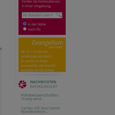
Finden Sie Gottesdienste
in Ihrer Umgebung
in der Nähe
nach Plz
Evangelium
von heute
ls
Mt 17, 1–9 Fest der
Verklärung des Herrn
Er wurde vor ihnen
verwandelt; sein Gesicht
leuchtete wie die Sonne
NACHRICHTEN
KATHOLISCH.AT
Politikwissenschaftler:
Trump wird...
Caritas OÖ lässt bunte
Wandersteine...