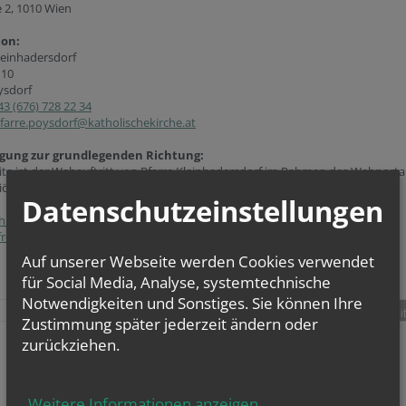
e 2, 1010 Wien
ion:
leinhadersdorf
 10
ysdorf
43 (676) 728 22 34
farre.poysdorf@katholischekirche.at
gung zur grundlegenden Richtung:
ite ist der Webauftritt von Pfarre Kleinhadersdorf im Rahmen des Webporta
iözese Wien.
Datenschutzeinstellungen
hutzerklärung
freiheitserklärung
Auf unserer Webseite werden Cookies verwendet
für Social Media, Analyse, systemtechnische
Notwendigkeiten und Sonstiges. Sie können Ihre
teilen
tweet
pin it
Zustimmung später jederzeit ändern oder
zurückziehen.
Weitere Informationen anzeigen
...