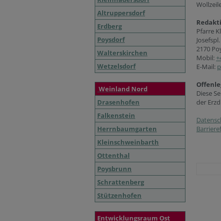
Wollzeil
Altruppersdorf
Redakt
Erdberg
Pfarre K
Poysdorf
Josefspl.
2170 Po
Walterskirchen
Mobil:
+
Wetzelsdorf
E-Mail:
p
Offenle
Weinland Nord
Diese Se
Drasenhofen
der Erzd
Falkenstein
Datensc
Herrnbaumgarten
Barriere
Kleinschweinbarth
Ottenthal
Poysbrunn
Schrattenberg
Stützenhofen
Entwicklungsraum Ost