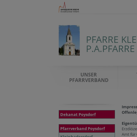
PFARRE KL
P.A.PFARR
UNSER
PFARRVERBAND
Impres
Offenle
Dekanat Poysdorf
Eigent
Pfarrverband Poysdorf
Erzdiöz
Amt für
Kleinhadersdorf