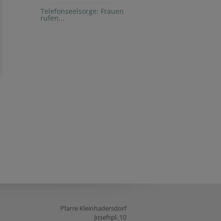
Telefonseelsorge: Frauen
rufen...
Pfarre Kleinhadersdorf
Josefspl. 10