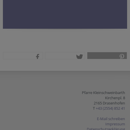
teilen
tweet
pin it
Pfarre Kleinschweinbarth
Kirchenpl. 8
2165 Drasenhofen
T
+43 (2554) 852 41
E-Mail schreiben
Impressum
Datenschutzerklärung