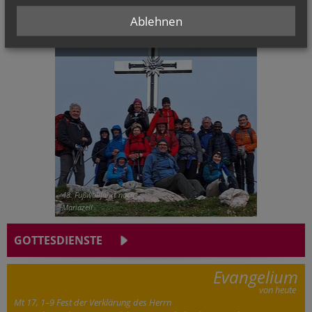
Ablehnen
CHRONIK
48. Fußwallfahrt nach
Mariazell
GOTTESDIENSTE
Evangelium
von heute
Mt 17, 1–9 Fest der Verklärung des Herrn