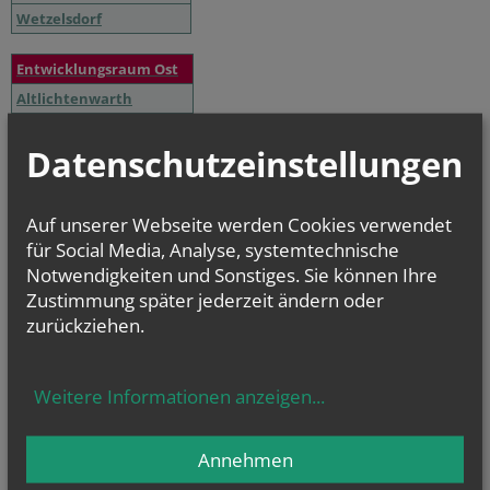
Wetzelsdorf
Entwicklungsraum Ost
Altlichtenwarth
Bernhardsthal
Datenschutzeinstellungen
Großkrut
Hausbrunn
Katzelsdorf
Auf unserer Webseite werden Cookies verwendet
Reintal
für Social Media, Analyse, systemtechnische
Notwendigkeiten und Sonstiges. Sie können Ihre
Zustimmung später jederzeit ändern oder
NAMENSTAGE
zurückziehen.
Hl. Felicissimus und hl. Agapitus, Hl. Gezelinus (Gozelin), Hl.
Gilbert, Hl....
Weitere Informationen anzeigen
...
Annehmen