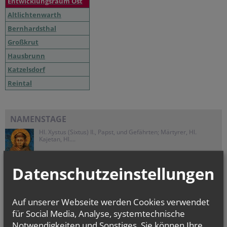
Entwicklungsraum Ost
Altlichtenwarth
Bernhardsthal
Großkrut
Hausbrunn
Katzelsdorf
Reintal
CHRONIK
NAMENSTAGE
Hl. Xystus (Sixtus) II., Papst, und Gefährten; Märtyrer, Hl.
Kajetan, Hl....
Datenschutzeinstellungen
48. Fußwallfahrt nach
Auf unserer Webseite werden Cookies verwendet
Mariazell
für Social Media, Analyse, systemtechnische
Notwendigkeiten und Sonstiges. Sie können Ihre
CHRONIK