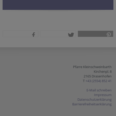
teilen
tweet
pin it
Pfarre Kleinschweinbarth
Kirchenpl. 8
2165 Drasenhofen
T
+43 (2554) 852 41
E-Mail schreiben
Impressum
Datenschutzerklärung
Barrierefreiheitserklärung