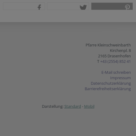
teilen
tweet
pin it
Pfarre Kleinschweinbarth
Kirchenpl. 8
2165 Drasenhofen
T
+43 (2554) 852 41
E-Mail schreiben
Impressum
Datenschutzerklärung
Barrierefreiheitserklärung
Darstellung:
Standard
-
Mobil