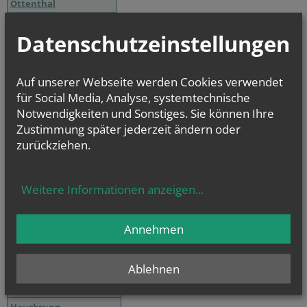
Ottenthal
Poysbrunn
Datenschutzeinstellungen
Schrattenberg
Stützenhofen
Auf unserer Webseite werden Cookies verwendet
Pfarrverband Poysdorf
für Social Media, Analyse, systemtechnische
Altruppersdorf
Notwendigkeiten und Sonstiges. Sie können Ihre
Zustimmung später jederzeit ändern oder
Erdberg
zurückziehen.
Kleinhadersdorf
Poysdorf
Walterskirchen
Weitere Informationen anzeigen
...
Wetzelsdorf
Annehmen
Entwicklungsraum Ost
Altlichtenwarth
Ablehnen
Bernhardsthal
Großkrut