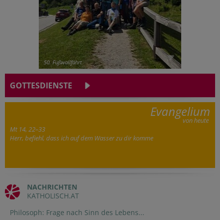
50. Fußwallfahrt
GOTTESDIENSTE
Evangelium
von heute
Mt 14, 22–33
Herr, befiehl, dass ich auf dem Wasser zu dir komme
NACHRICHTEN
KATHOLISCH.AT
Philosoph: Frage nach Sinn des Lebens...