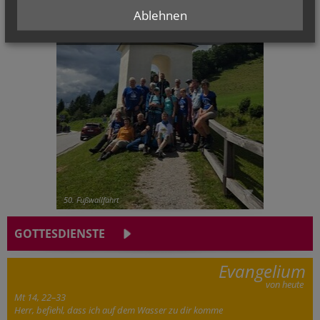
Ablehnen
CHRONIK
50. Fußwallfahrt
GOTTESDIENSTE
Evangelium
von heute
Mt 14, 22–33
Herr, befiehl, dass ich auf dem Wasser zu dir komme