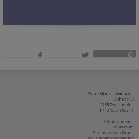
teilen
tweet
pin it
Pfarre Kleinschweinbarth
Kirchenpl. 8
2165 Drasenhofen
T
+43 (2554) 852 41
E-Mail schreiben
Impressum
Datenschutzerklärung
Barrierefreiheitserklärung