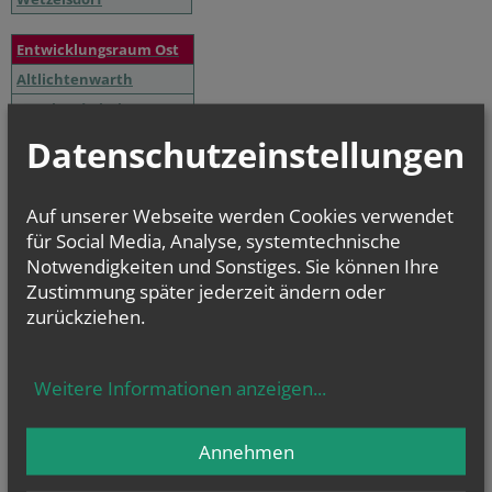
Entwicklungsraum Ost
Altlichtenwarth
Bernhardsthal
Großkrut
Datenschutzeinstellungen
Hausbrunn
Katzelsdorf
Auf unserer Webseite werden Cookies verwendet
Reintal
für Social Media, Analyse, systemtechnische
Notwendigkeiten und Sonstiges. Sie können Ihre
Zustimmung später jederzeit ändern oder
NAMENSTAGE
zurückziehen.
Hl. Teresia Benedicta vom Kreuz (Edith Stein), Hl. Hathumar,
Hl. Romanus von Rom
Weitere Informationen anzeigen
...
Annehmen