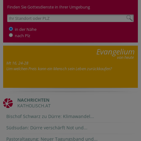
Finden Sie Gottesdienste in Ihrer Umgebung
in der Nähe
nach Plz
Evangelium
von heute
Mt 16, 24-28
Um welchen Preis kann ein Mensch sein Leben zurückkaufen?
NACHRICHTEN
KATHOLISCH.AT
Bischof Schwarz zu Dürre: Klimawandel...
Südsudan: Dürre verschärft Not und...
Pastoraltagung: Neuer Tagungsband und...