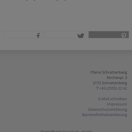
teilen
tweet
pin it
Pfarre Schrattenberg
Kirchenpl. 3
2172 Schrattenberg
T
+43 (2555) 22 42
E-Mail schreiben
Impressum
Datenschutzerklärung
Barrierefreiheitserklärung
Darstellung:
Standard
-
Mobil