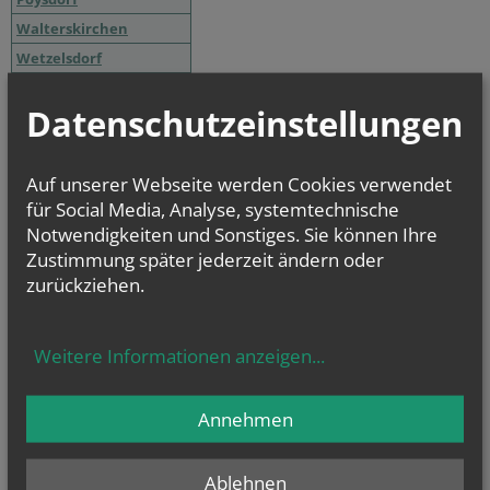
Walterskirchen
Wetzelsdorf
Entwicklungsraum Ost
Datenschutzeinstellungen
Altlichtenwarth
Bernhardsthal
Auf unserer Webseite werden Cookies verwendet
Großkrut
für Social Media, Analyse, systemtechnische
Hausbrunn
Notwendigkeiten und Sonstiges. Sie können Ihre
Katzelsdorf
Zustimmung später jederzeit ändern oder
zurückziehen.
Reintal
Weitere Informationen anzeigen
...
NAMENSTAGE
Hl. Xystus (Sixtus) II., Papst, und Gefährten; Märtyrer, Hl.
Kajetan, Hl....
Annehmen
Ablehnen