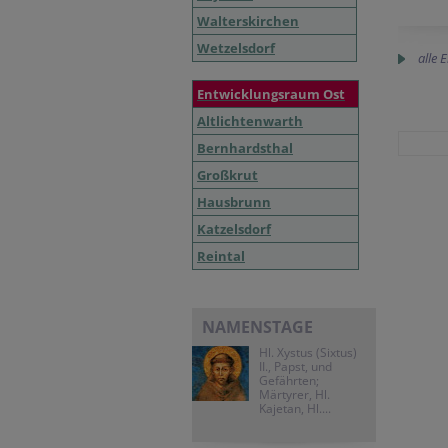
Walterskirchen
Wetzelsdorf
alle 
Entwicklungsraum Ost
Altlichtenwarth
Bernhardsthal
Großkrut
Hausbrunn
Katzelsdorf
Reintal
NAMENSTAGE
Hl. Xystus (Sixtus)
II., Papst, und
Gefährten;
Märtyrer, Hl.
Kajetan, Hl....