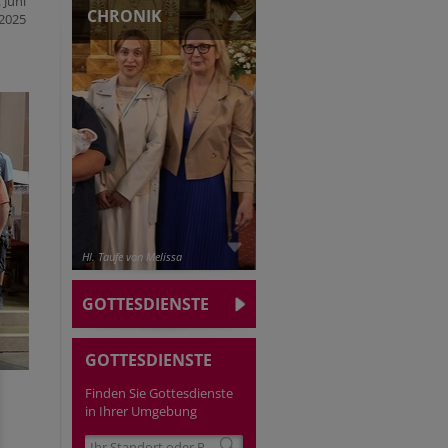
 Juni
CHRONIK
2025
Hl. Taufe von Melissa
GOTTESDIENSTE
GOTTESDIENSTE
Finden Sie Gottesdienste
in Ihrer Umgebung