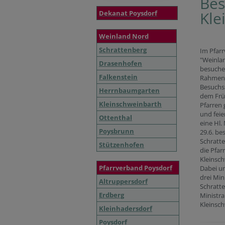
Bes
Kle
Dekanat Poysdorf
Weinland Nord
Schrattenberg
Im Pfar
"Weinla
Drasenhofen
besuche
Falkenstein
Rahmen
Besuchs
Herrnbaumgarten
dem Frü
Kleinschweinbarth
Pfarren 
und fei
Ottenthal
eine Hl.
Poysbrunn
29.6. be
Schratt
Stützenhofen
die Pfar
Kleinsc
Pfarrverband Poysdorf
Dabei u
drei Min
Altruppersdorf
Schratte
Erdberg
Ministra
Kleinsc
Kleinhadersdorf
Poysdorf