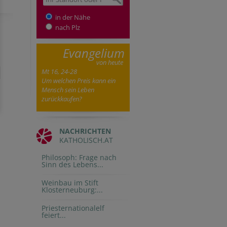
in der Nähe
nach Plz
Evangelium
von heute
Mt 16, 24-28
Um welchen Preis kann ein
Mensch sein Leben
zurückkaufen?
NACHRICHTEN
KATHOLISCH.AT
Philosoph: Frage nach
Sinn des Lebens...
Weinbau im Stift
Klosterneuburg:...
Priesternationalelf
feiert...