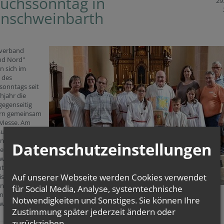
uchssonntag in
29.
inschweinbarth
rverband
nd Nord"
n sich im
 des
sonntags seit
hjahr die
gegenseitig
ern gemeinsam
 Messe. Am
suchten die
enberger*innen
Datenschutzeinstellungen
re
hweinbarth.
nterstützten
Auf unserer Webseite werden Cookies verwendet
is aus
nberg die
für Social Media, Analyse, systemtechnische
ntin in
Notwendigkeiten und Sonstiges. Sie können Ihre
hweinbarth.
Zustimmung später jederzeit ändern oder
zurückziehen.