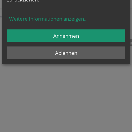
Einträge anzeigen
Weitere Informationen anzeigen
...
Annehmen
teilen
tweet
pin it
Ablehnen