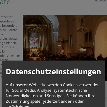
ate
02. Deze
ntzeit ist
esonderes!
o besonders
h die Rorate-
bei
hein, die zur
ng einladen.
 1. Rorate
alle
rnden zu einem
samen
k eingeladen.
Datenschutzeinstellungen
Roraten in
enberg sind
 9.12. und am
Auf unserer Webseite werden Cookies verwendet
für Social Media, Analyse, systemtechnische
Notwendigkeiten und Sonstiges. Sie können Ihre
Zustimmung später jederzeit ändern oder
Einträge anzeigen
zurückziehen.