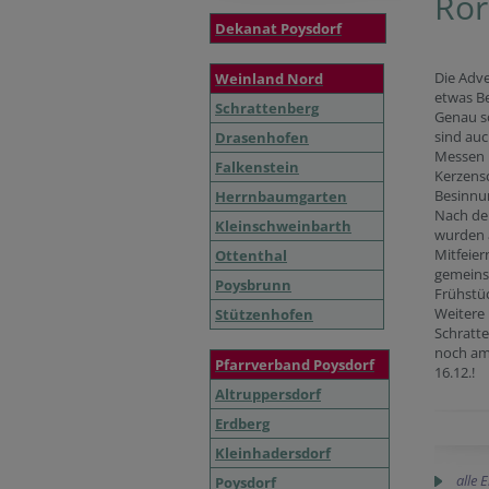
Ror
Dekanat Poysdorf
Die Adve
Weinland Nord
etwas B
Schrattenberg
Genau s
sind auc
Drasenhofen
Messen 
Falkenstein
Kerzensc
Besinnu
Herrnbaumgarten
Nach der
Kleinschweinbarth
wurden 
Mitfeie
Ottenthal
gemein
Poysbrunn
Frühstüc
Weitere 
Stützenhofen
Schratt
noch am
Pfarrverband Poysdorf
16.12.!
Altruppersdorf
Erdberg
Kleinhadersdorf
alle 
Poysdorf