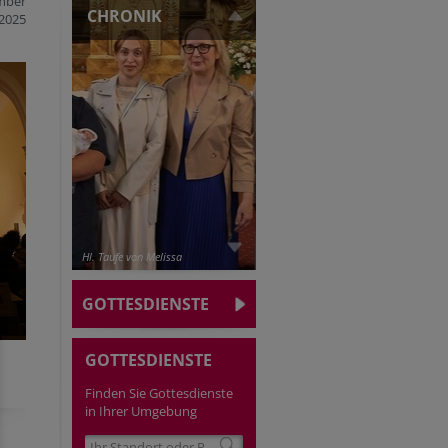
mber
CHRONIK
2025
Hl. Taufe von Melissa
GOTTESDIENSTE
GOTTESDIENSTE
Finden Sie Gottesdienste
in Ihrer Umgebung