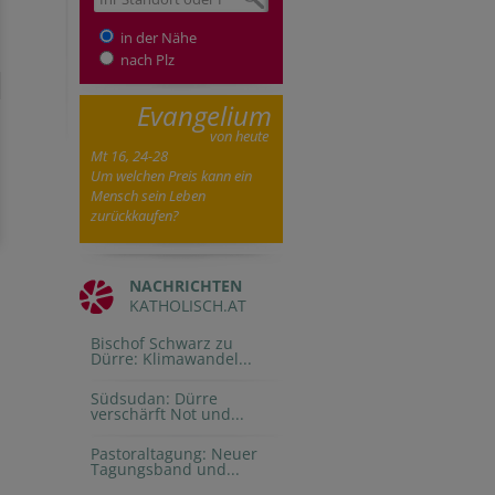
in der Nähe
nach Plz
Evangelium
von heute
Mt 16, 24-28
Um welchen Preis kann ein
Mensch sein Leben
zurückkaufen?
NACHRICHTEN
KATHOLISCH.AT
Bischof Schwarz zu
Dürre: Klimawandel...
Südsudan: Dürre
verschärft Not und...
Pastoraltagung: Neuer
Tagungsband und...