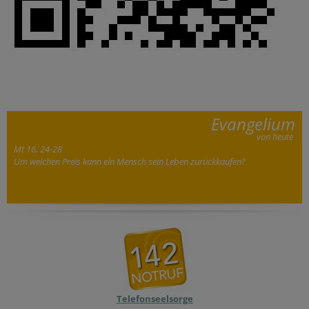
Evangelium
von heute
Mt 16, 24-28
Um welchen Preis kann ein Mensch sein Leben zurückkaufen?
Telefonseelsorge