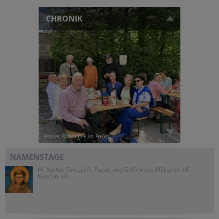
CHRONIK
Preiner Pfarrkaffee im Freien
NAMENSTAGE
Hl. Xystus (Sixtus) II., Papst, und Gefährten; Märtyrer, Hl.
Kajetan, Hl....