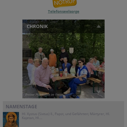
Telefonseelsorge
CHRONIK
Preiner Pfarrkaffee im Freien
NAMENSTAGE
Hl. Xystus (Sixtus) II., Papst, und Gefährten; Märtyrer, Hl.
Kajetan, Hl....