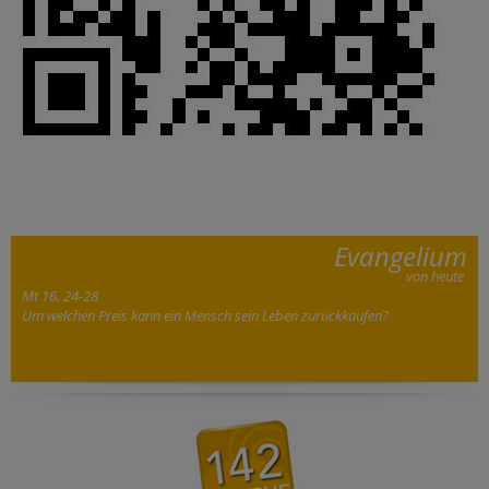
Evangelium
von heute
Mt 16, 24-28
Um welchen Preis kann ein Mensch sein Leben zurückkaufen?