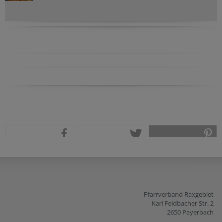
teilen
tweet
pin it
Pfarrverband Raxgebiet
Karl Feldbacher Str. 2
2650 Payerbach