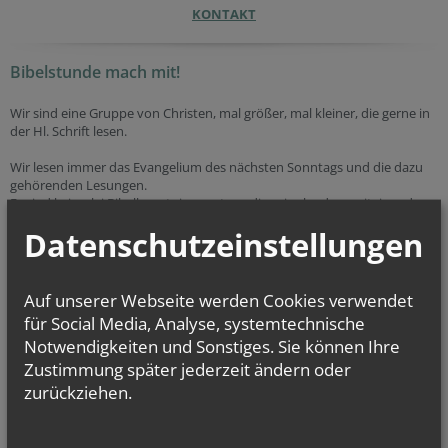
KONTAKT
Bibelstunde mach mit!
Wir sind eine Gruppe von Christen, mal größer, mal kleiner, die gerne in
der Hl. Schrift lesen.
Wir lesen immer das Evangelium des nächsten Sonntags und die dazu
gehörenden Lesungen.
Es sind keinerlei Bibelkenntnisse notwendig, wir plaudern miteinander
und versuchen auf Gott zu hören.
Datenschutzeinstellungen
Wir freuen uns wenn Du vorbei kommst.
Unsere Bibelstunde findet jeden Mittwoch zwischen 20:00 und 21:00
statt und wir treffen uns via Zoom.
Auf unserer Webseite werden Cookies verwendet
Und das ist der link zu unserer Zoom Bibelstunde:
für Social Media, Analyse, systemtechnische
Notwendigkeiten und Sonstiges. Sie können Ihre
Zustimmung später jederzeit ändern oder
zurückziehen.