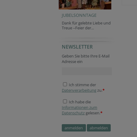
JUBELSONNTAGE
Dank für gelebte Liebe und
Treue –Feier der...
NEWSLETTER
Homepage
Website
Secondary phone
Security token
Session ID
Security token
Geben Sie bitte Ihre E-Mail
Adresse ein
Ich stimme der
Datenverarbeitung
zu.
*
Ich habe die
Informationen zum
Datenschutz
gelesen.
*
Session ID
Website
Verification code
Secondary phone
Fax
Tracking ID