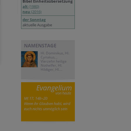
Bibel Einheitsübersetzung
alt
(1980)
neu
(2016)
der Sonntag
aktuelle Ausgabe
NAMENSTAGE
Hl. Dominikus, Hl.
Cyriakus, ,
Vierzehn heilige
Nothelfer, Hl.
Hildiger, Hl....
Evangelium
von heute
Mt 17, 14b–20
Wenn ihr Glauben habt, wird
euch nichts unmöglich sein