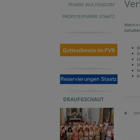
Ver
PFARRE WULTENDORF
PROPSTEIPFARRE STAATZ
Wenn's 
behalten
B
G
E
S
M
K
DRAUFGSCHAUT
vor