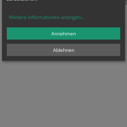
teilen
tweet
pin it
Weitere Informationen anzeigen
...
Annehmen
Ablehnen