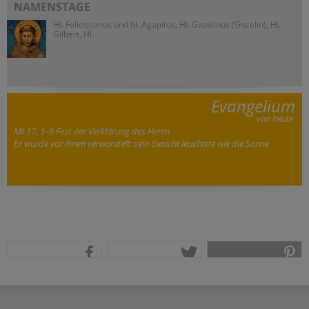
NAMENSTAGE
Hl. Felicissimus und hl. Agapitus, Hl. Gezelinus (Gozelin), Hl.
Gilbert, Hl....
Evangelium
von heute
Mt 17, 1–9 Fest der Verklärung des Herrn
Er wurde vor ihnen verwandelt; sein Gesicht leuchtete wie die Sonne
teilen
tweet
pin it