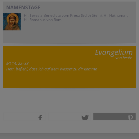
NAMENSTAGE
Hl. Teresia Benedicta vom Kreuz (Edith Stein), Hl. Hathumar,
Hl. Romanus von Rom
Evangelium
von heute
Mt 14, 22–33
Herr, befiehl, dass ich auf dem Wasser zu dir komme
teilen
tweet
pin it