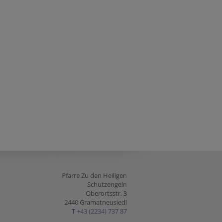
Pfarre Zu den Heiligen
Schutzengeln
Oberortsstr. 3
2440 Gramatneusiedl
T
+43 (2234) 737 87