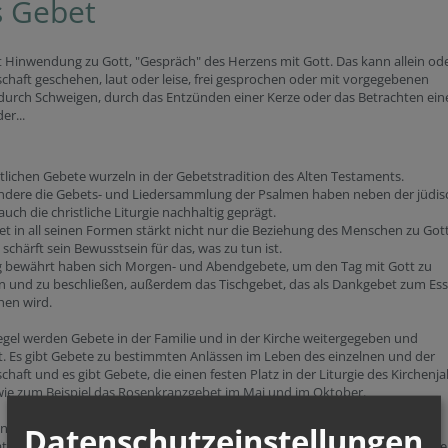
 Gebet
t Hinwendung zu Gott, "Gespräch" des Herzens mit Gott. Das kann allein ode
haft geschehen, laut oder leise, frei gesprochen oder mit vorgegebenen
durch Schweigen, durch das Entzünden einer Kerze oder das Betrachten ein
er...
stlichen Gebete wurzeln in der Gebetstradition des Alten Testaments.
ndere die Gebets- und Liedersammlung der Psalmen haben neben der jüdi
 auch die christliche Liturgie nachhaltig geprägt.
t in all seinen Formen stärkt nicht nur die Beziehung des Menschen zu Gott
schärft sein Bewusstsein für das, was zu tun ist.
ag bewährt haben sich Morgen- und Abendgebete, um den Tag mit Gott zu
n und zu beschließen, außerdem das Tischgebet, das als Dankgebet zum Es
hen wird.
egel werden Gebete in der Familie und in der Kirche weitergegeben und
. Es gibt Gebete zu bestimmten Anlässen im Leben des einzelnen und der
haft und es gibt Gebete, die einen festen Platz in der Liturgie des Kirchenj
wie zum Beispiel das Rosenkranzgebet im Mai und im Oktober.
n, weil wir Gott danken möchten. Aber auch, weil wir ihn um Hilfe in
Datenschutzeinstellungen
ationen und Lebenskrisen bitten dürfen.
Katholisch.de
stellt zentrale Gebete