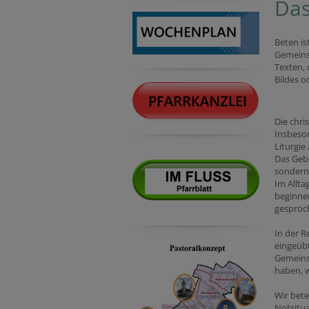
Das
Beten is
Gemeinsc
Texten, 
Bildes od
Die chri
Insbeso
Liturgie
Das Gebe
sondern 
Im Allt
beginne
gesproc
In der R
eingeübt
Gemeinsc
haben, 
Wir bete
Notsitu