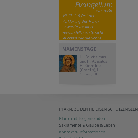
Evangelium
von heute
Mt 17, 1–9 Fest der
Verklärung des Herrn
Er wurde vor ihnen
verwandelt; sein Gesicht
leuchtete wie die Sonne
NAMENSTAGE
Hl. Felicissimus
und hl. Agapitus,
Hl. Gezelinus
(Gozelin), Hl.
Gilbert, Hl....
PFARRE ZU DEN HEILIGEN SCHUTZENGELN
Pfarre mit Teilgemeinden
Sakramente & Glaube & Leben
Kontakt & Informationen