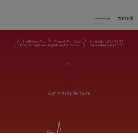
zurück
Erzdiözese Wien
Vikariat Wien-Stadt
Stadtdekanat 17/18/19
Entwicklungsraum Augustiner-Chorherren
Pfarre Unterheiligenstadt
zum Anfang der Seite