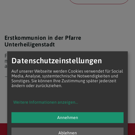
Erstkommunion in der Pfarre
Unterheiligenstadt
Für die Anmeldung Ihres Kindes zur Erstkommunion
Datenschutzeinstellungen
melden Sie sich bitte bei uns. Wir geben Ihnen gerne
alle Informationen.
Auf unserer Webseite werden Cookies verwendet für Social
Kontakt
Media, Analyse, systemtechnische Notwendigkeiten und
Sonstiges. Sie können Ihre Zustimmung später jederzeit
ändern oder zurückziehen.
Weitere Informationen anzeigen
...
Annehmen
Ablehnen
Erzdiözese Wien
Vikariat Wien-Stadt
Stadtdekanat 17/18/19