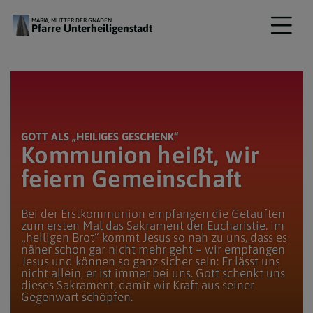
MARIA, MUTTER DER GNADEN
Pfarre Unterheiligenstadt
SCHOENLAUB, Erzdiözese Wien/ Schönlaub
GOTT ALS „HEILIGES GESCHENK“
Kommunion heißt, wir
feiern Gemeinschaft
Bei der Erstkommunion empfangen die Getauften
zum ersten Mal das Sakrament der Eucharistie. Im
„heiligen Brot“ kommt Jesus so nah zu uns, dass es
näher schon gar nicht mehr geht – wir empfangen
Jesus und können so ganz sicher sein: Er lässt uns
nicht allein, er ist immer bei uns. Gott schenkt uns
dieses Sakrament, damit wir Kraft aus seiner
Gegenwart schöpfen.