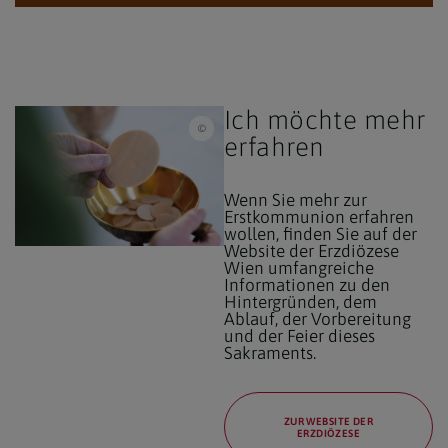
Ich möchte mehr
Markus Weinlaender (pfarrbriefservice.de) / Feie
erfahren
Wenn Sie mehr zur
Erstkommunion erfahren
wollen, finden Sie auf der
Website der Erzdiözese
Wien umfangreiche
Informationen zu den
Hintergründen, dem
Ablauf, der Vorbereitung
und der Feier dieses
Sakraments.
ZUR WEBSITE DER
ERZDIÖZESE