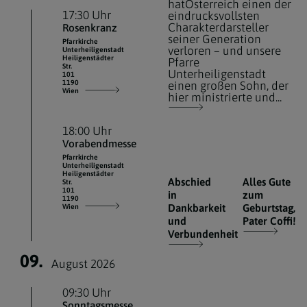
hatÖsterreich einen der
17:30 Uhr
eindrucksvollsten
Charakterdarsteller
Rosenkranz
seiner Generation
Pfarrkirche
verloren – und unsere
Unterheiligenstadt
Heiligenstädter
Pfarre
Str.
Unterheiligenstadt
101
1190
einen großen Sohn, der
Wien
hier ministrierte und...
18:00 Uhr
Vorabendmesse
Pfarrkirche
Unterheiligenstadt
Heiligenstädter
Abschied
Alles Gute
Str.
101
in
zum
1190
Dankbarkeit
Geburtstag,
Wien
und
Pater Coffi!
Verbundenheit
09.
August 2026
09:30 Uhr
Sonntagsmesse