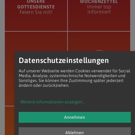
UNSERE
WOCHENZETTEL
Immer top
GOTTESDIENSTE
informiert
Feiern Sie mit!
Datenschutzeinstellungen
Auf unserer Webseite werden Cookies verwendet für Social
PFARR-
SIE HABEN EIN
Media, Analyse, systemtechnische Notwendigkeiten und
KINDERGARTEN
ANLIEGEN?
Sonstiges. Sie können Ihre Zustimmung später jederzeit
Kinder, da ist was
Wir sind für Sie da!
ändern oder zurückziehen.
los!
Weitere Informationen anzeigen
...
Annehmen
Ablehnen