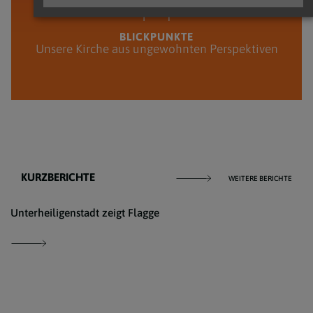
BLICKPUNKTE
Unsere Kirche aus ungewohnten Perspektiven
KURZBERICHTE
WEITERE BERICHTE
Pfarr
Unterheiligenstadt zeigt Flagge