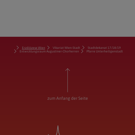
Erzdiözese Wien
Vikariat Wien-Stadt
Stadtdekanat 17/18/19
Entwicklungsraum Augustiner-Chorherren
Pfarre Unterheiligenstadt
zum Anfang der Seite