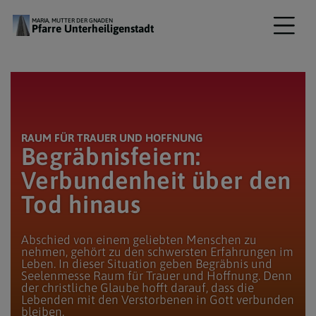
MARIA, MUTTER DER GNADEN
Pfarre Unterheiligenstadt
peter_weidemann_pfarrbriefservice / Begräbnisfeier
RAUM FÜR TRAUER UND HOFFNUNG
Begräbnisfeiern:
Verbundenheit über den
Tod hinaus
Abschied von einem geliebten Menschen zu
nehmen, gehört zu den schwersten Erfahrungen im
Leben. In dieser Situation geben Begräbnis und
Seelenmesse Raum für Trauer und Hoffnung. Denn
der christliche Glaube hofft darauf, dass die
Lebenden mit den Verstorbenen in Gott verbunden
bleiben.