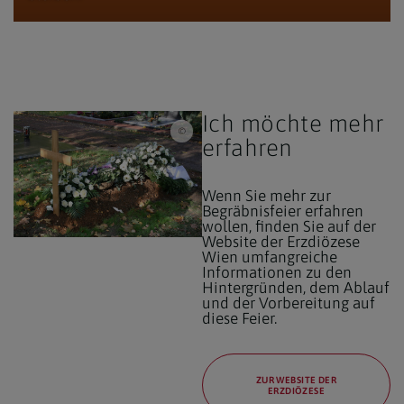
Ich möchte mehr
Klaus Herzog (pfarrbriefservice.de) / Frisches Grab
erfahren
Wenn Sie mehr zur
Begräbnisfeier erfahren
wollen, finden Sie auf der
Website der Erzdiözese
Wien umfangreiche
Informationen zu den
Hintergründen, dem Ablauf
und der Vorbereitung auf
diese Feier.
ZUR WEBSITE DER
ERZDIÖZESE