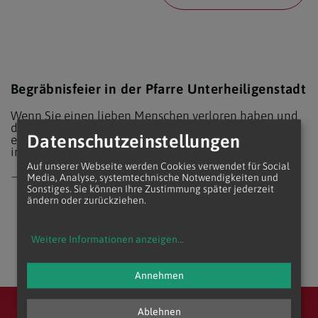
Begräbnisfeier in der Pfarre Unterheiligenstadt
Wenn Sie einen lieben Menschen verloren haben und
das Begräbnis feiern möchten, melden Sie sich bitte
Datenschutzeinstellungen
einfach in unserer Pfarrkanzlei. Wir besprechen dann
in Ruhe alle weiteren Schritte mit Ihnen.
Auf unserer Webseite werden Cookies verwendet für Social
Kontakt
Media, Analyse, systemtechnische Notwendigkeiten und
Sonstiges. Sie können Ihre Zustimmung später jederzeit
ändern oder zurückziehen.
Weitere Informationen anzeigen
...
Annehmen
Ablehnen
Erzdiözese Wien
Vikariat Wien-Stadt
Stadtdekanat 17/18/19