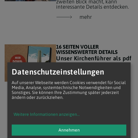
zweiten Blick macht, kann
interessante Details entdecken.
mehr
16 SEITEN VOLLER
WISSENSWERTER DETAILS
Unser Kirchenführer als pdf
Hier können Sie
gratis
unseren
Datenschutzeinstellungen
Kirchenführer downloaden, der
jede Menge Informationen rund
Auf unserer Webseite werden Cookies verwendet für Social
um die Architektur unserer
Media, Analyse, systemtechnische Notwendigkeiten und
Kirche enthält!
Sonstiges. Sie können Ihre Zustimmung später jederzeit
ändern oder zurückziehen.
Zum Kirchenführer
Weitere Informationen anzeigen
...
Annehmen