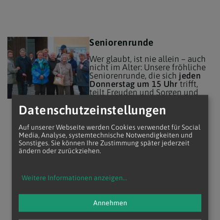
Seniorenrunde
Wer glaubt, ist nie allein – auch
nicht im Alter: Unsere fröhliche
Seniorenrunde, die sich
jeden
Donnerstag um 15 Uhr
trifft,
teilt Freuden und Sorgen und
unternimmt viel miteinander:
Datenschutzeinstellungen
Gemeinsam wird bei Kaffee und
Kuchen geplaudert, gefeiert, ein
Ausflug unternommen oder
Auf unserer Webseite werden Cookies verwendet für Social
einfach nur Karten gespielt.
Media, Analyse, systemtechnische Notwendigkeiten und
Sonstiges. Sie können Ihre Zustimmung später jederzeit
mehr
ändern oder zurückziehen.
Weitere Informationen anzeigen
...
Annehmen