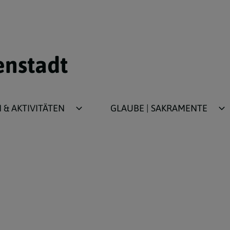
enstadt
& AKTIVITÄTEN
GLAUBE | SAKRAMENTE
ür Kinder/Jugend
Taufe
für Erwachsene
Erstkommunion
Firmung
Beichte
Ehe