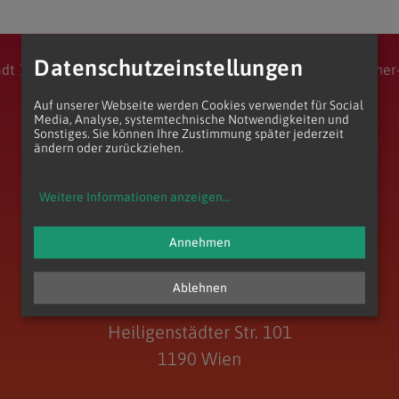
Krankensalbung
Messe
Datenschutzeinstellungen
adt
Stadtdekanat 17/18/19
Entwicklungsraum Augustiner
Begräbnis
Auf unserer Webseite werden Cookies verwendet für Social
Gelebter Glaube
Media, Analyse, systemtechnische Notwendigkeiten und
Sonstiges. Sie können Ihre Zustimmung später jederzeit
ändern oder zurückziehen.
Weitere Informationen anzeigen
...
zum Anfang der Seite
Annehmen
Ablehnen
Pfarre Unterheiligenstadt
Heiligenstädter Str. 101
1190 Wien