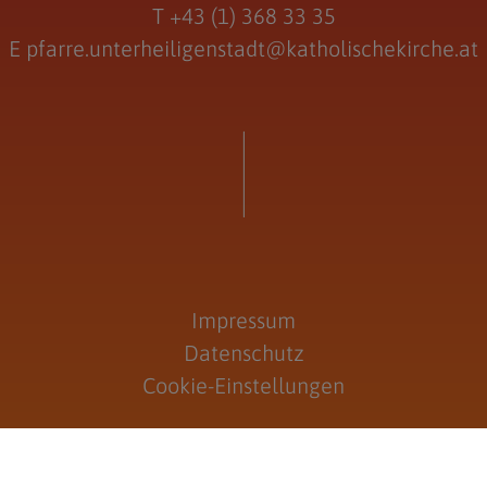
T
+43 (1) 368 33 35
E
pfarre.unterheiligenstadt@katholischekirche.at
Impressum
Datenschutz
Cookie-Einstellungen
Anmelden