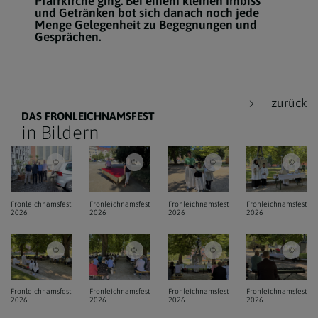
Pfarrkirche ging. Bei einem kleinen Imbiss
und Getränken bot sich danach noch jede
Menge Gelegenheit zu Begegnungen und
Gesprächen.
zurück
DAS FRONLEICHNAMSFEST
in Bildern
Pfarre Unterheiligenstadt / ml / Fronleichnamsfest 2026
Pfarre Unterheiligenstadt / ml / Fronleichnamsfest 
Pfarre Unterheiligenstadt / 
Pfarr
Fronleichnamsfest
Fronleichnamsfest
Fronleichnamsfest
Fronleichnamsfest
2026
2026
2026
2026
Pfarre Unterheiligenstadt / ml / Fronleichnamsfest 2026
Pfarre Unterheiligenstadt / ml / Fronleichnamsfest 
Pfarre Unterheiligenstadt / 
Pfarr
Fronleichnamsfest
Fronleichnamsfest
Fronleichnamsfest
Fronleichnamsfest
2026
2026
2026
2026