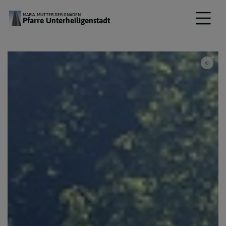
MARIA, MUTTER DER GNADEN
Pfarre Unterheiligenstadt
Pfarr