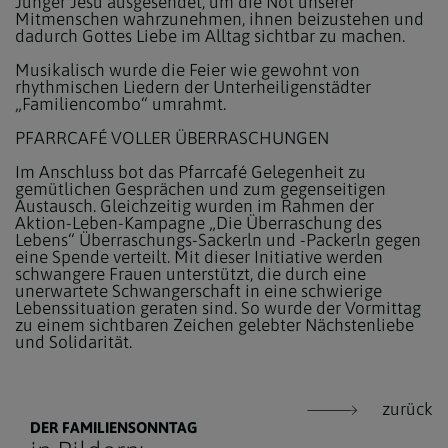
Jünger Jesu ausgesendet, um die Not unserer
Mitmenschen wahrzunehmen, ihnen beizustehen und
dadurch Gottes Liebe im Alltag sichtbar zu machen.
Musikalisch wurde die Feier wie gewohnt von
rhythmischen Liedern der Unterheiligenstädter
„Familiencombo“ umrahmt.
PFARRCAFÉ VOLLER ÜBERRASCHUNGEN
Im Anschluss bot das Pfarrcafé Gelegenheit zu
gemütlichen Gesprächen und zum gegenseitigen
Austausch. Gleichzeitig wurden im Rahmen der
Aktion-Leben-Kampagne „Die Überraschung des
Lebens“ Überraschungs-Sackerln und -Packerln gegen
eine Spende verteilt. Mit dieser Initiative werden
schwangere Frauen unterstützt, die durch eine
unerwartete Schwangerschaft in eine schwierige
Lebenssituation geraten sind. So wurde der Vormittag
zu einem sichtbaren Zeichen gelebter Nächstenliebe
und Solidarität.
zurück
DER FAMILIENSONNTAG