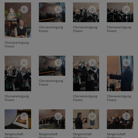
Pfarre Unterheiligenstadt / ml / Chorvereinigung Finanz
Pfarre Unterheiligenstadt / ml / Chorvereinigung Fi
Pfarre Unterheiligenstadt / 
Pfarr
Chorvereinigung
Chorvereinigung
Chorvereinigung
Finanz
Finanz
Finanz
Chorvereinigung
Finanz
Pfarre Unterheiligenstadt / ml / Chorvereinigung Finanz
Pfarre Unterheiligenstadt / ml / Chorvereinigung Fi
Pfarre Unterheiligenstadt / 
Pfarr
Chorvereinigung
Finanz
Chorvereinigung
Chorvereinigung
Chorvereinigung
Finanz
Finanz
Finanz
Pfarre Unterheiligenstadt / ml / Sängerschaft Waltharia
Pfarre Unterheiligenstadt / ml / Sängerschaft Waltha
Pfarre Unterheiligenstadt / 
Pfarr
Sängerschaft
Sängerschaft
Sängerschaft
Sängerschaft
Waltharia
Waltharia
Waltharia
Waltharia