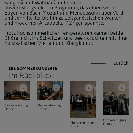
Sängerschaft Waltharia mit einem
abwechslungsreichen Programm, das einen weiten
Bogen von Bach, Mozart und Mendelssohn über Verdi
und John Rutter bis hin zu zeitgenössischen Werken
und modernen A-cappella-Klängen spannte.
Trotz hochsommerlicher Temperaturen kamen beide
Chöre nicht ins Schwitzen und beeindruckten mit ihrer
musikalischen Vielfalt und Klangkultur.
zurück
DIE SOMMERKONZERTE
im Rückblick:
Pfarre Unterheiligenstadt / ml / Chorvereinigung Finanz
Pfarre Unterheiligenstadt / ml / Chorvereinigung Fi
Pfarre Unterheiligenstadt / 
Pfarr
Chorvereinigung
Chorvereinigung
Finanz
Finanz
Chorvereinigung
Chorvereinigung
Finanz
Finanz