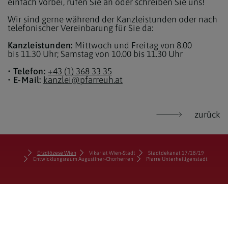
einfach vorbei, rufen Sie an oder schreiben Sie uns!
Wir sind gerne während der Kanzleistunden oder nach
telefonischer Vereinbarung für Sie da:
Kanzleistunden:
Mittwoch und Freitag von 8.00
bis 11.30 Uhr; Samstag von 10.00 bis 11.30 Uhr
• Telefon:
+43 (1) 368 33 35
• E-Mail:
kanzlei@pfarreuh.at
zurück
Erzdiözese Wien
Vikariat Wien-Stadt
Stadtdekanat 17/18/19
Entwicklungsraum Augustiner-Chorherren
Pfarre Unterheiligenstadt