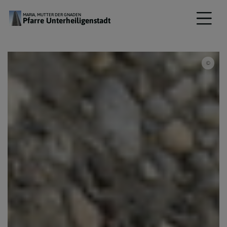
MARIA, MUTTER DER GNADEN
Pfarre Unterheiligenstadt
Marku