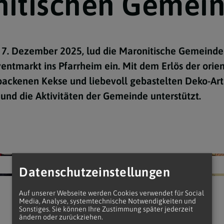
itischen Gemei
Krankensalbung
Messe
Begräbnis
7. Dezember 2025, lud die Maronitische Gemeind
Gelebter Glaube
ventmarkt ins Pfarrheim ein. Mit dem Erlös der orie
backenen Kekse und liebevoll gebastelten Deko-Art
n und die Aktivitäten der Gemeinde unterstützt.
Datenschutzeinstellungen
Auf unserer Webseite werden Cookies verwendet für Social
Media, Analyse, systemtechnische Notwendigkeiten und
Sonstiges. Sie können Ihre Zustimmung später jederzeit
ändern oder zurückziehen.