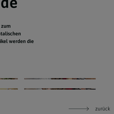
nde
e zum
ntalischen
ikel werden die
zurück