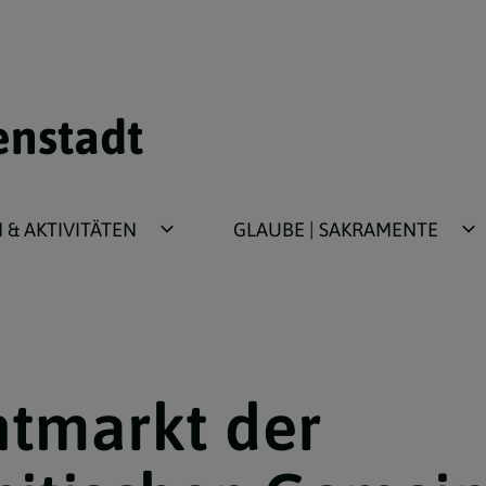
enstadt
& AKTIVITÄTEN
GLAUBE | SAKRAMENTE
ür Kinder/Jugend
Taufe
für Erwachsene
Erstkommunion
Firmung
tmarkt der
Beichte
Ehe