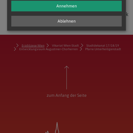
Annehmen
zurück
Ablehnen
Erzdiözese Wien
Vikariat Wien-Stadt
Stadtdekanat 17/18/19
Entwicklungsraum Augustiner-Chorherren
Pfarre Unterheiligenstadt
zum Anfang der Seite