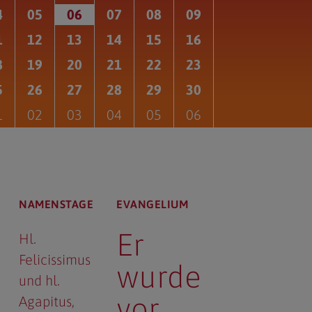
4
05
06
07
08
09
1
12
13
14
15
16
8
19
20
21
22
23
5
26
27
28
29
30
1
02
03
04
05
06
NAMENSTAGE
EVANGELIUM
Er
Hl.
Felicissimus
wurde
und hl.
vor
Agapitus