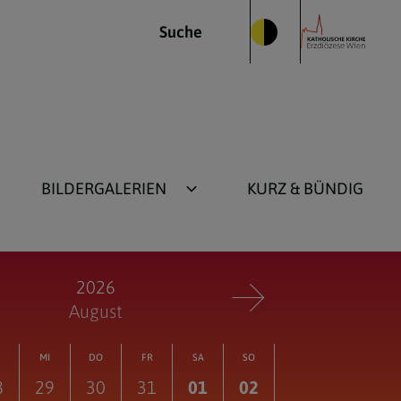
Suche
BILDERGALERIEN
KURZ & BÜNDIG
Kirche im Bild
Alt-Fotos bis 2015
2026
August
MI
DO
FR
SA
SO
8
29
30
31
01
02