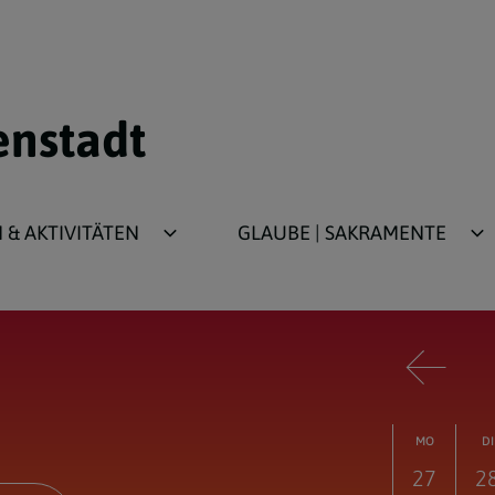
enstadt
& AKTIVITÄTEN
GLAUBE | SAKRAMENTE
ür Kinder/Jugend
Taufe
für Erwachsene
Erstkommunion
Firmung
Beichte
MO
DI
Ehe
27
2