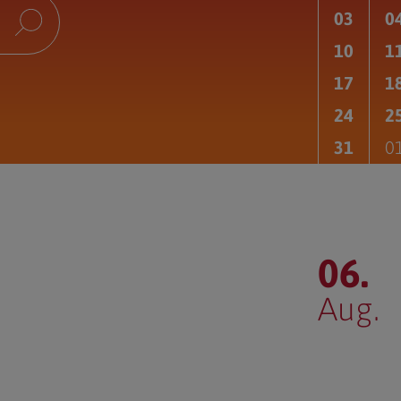
Krankensalbung
03
0
Messe
10
1
Begräbnis
17
1
Gelebter Glaube
24
2
31
0
06.
Aug.