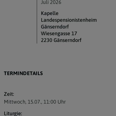
Juli 2026
Bankverbindung
Gotteslob
Kapelle
Landespensionistenheim
Kanzleizeiten
Schott-Messbuch
Gänserndorf
Kirchenbeitragsstelle
PGR - Wahl 2027
Wiesengasse 17
2230 Gänserndorf
TERMINDETAILS
Zeit:
Mittwoch, 15.07.,
11:00 Uhr
Liturgie: