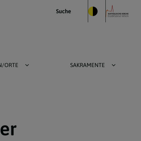
Suche
N/ORTE
SAKRAMENTE
he
Taufe
 Stadtpfarrkirche
Erstkommunion
Firmung
Weihe
er
Ehe
Beichte