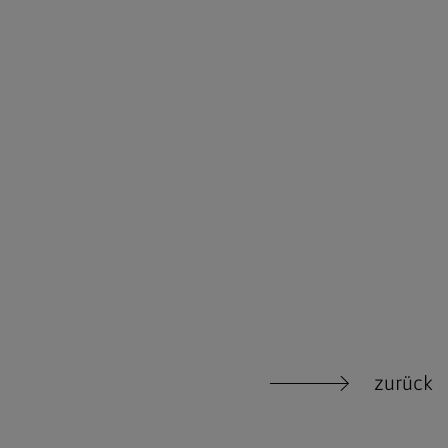
Krankensalbung
Begräbnis
Wiedereintritt
zurück