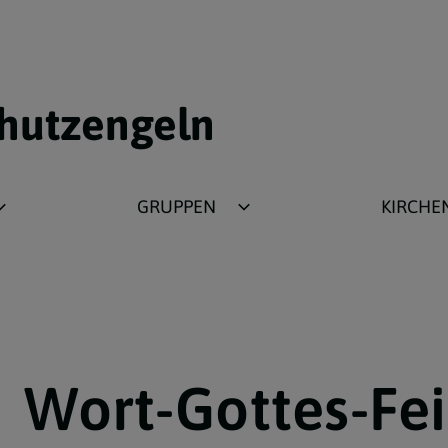
chutzengeln
GRUPPEN
KIRCHE
Philippinische Gemeinde
Stadtpfarrkirc
Friedensgebet
Geschichte der
Bibelrunde
Pfarrprofil
Ministranten
Emmauskirche
Wort-Gottes-Fei
Jungschar
Barbaraheim
Katholische Jugend
Seelsorgeraum