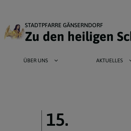
STADTPFARRE GÄNSERNDORF
Zu den heiligen S
ÜBER UNS
AKTUELLES
Pastoralteam
Fotogalerie
Pfarrer
Rückblick
Pastoralassistentin
Plakate
Sekretariat
Pfarrblatt
15.
Pfarrgemeinderat
Wochenzettel
Vermögensverwaltungsrat
Lektorenliste