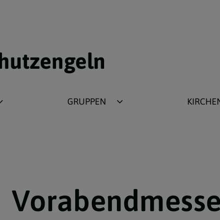
chutzengeln
GRUPPEN
KIRCHE
Philippinische Gemeinde
Stadtpfarrkirc
Friedensgebet
Geschichte der
Bibelrunde
Pfarrprofil
Ministranten
Emmauskirche
Vorabendmesse
Jungschar
Barbaraheim
Katholische Jugend
Seelsorgeraum