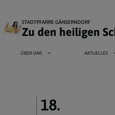
STADTPFARRE GÄNSERNDORF
Zu den heiligen S
ÜBER UNS
AKTUELLES
Pastoralteam
Fotogalerie
Pfarrer
Rückblick
Pastoralassistentin
Plakate
Sekretariat
Pfarrblatt
18.
Pfarrgemeinderat
Wochenzettel
Vermögensverwaltungsrat
Lektorenliste