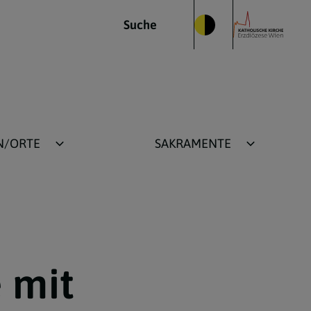
Suche
N/ORTE
SAKRAMENTE
he
Taufe
 Stadtpfarrkirche
Erstkommunion
Firmung
Weihe
 mit
Ehe
Beichte