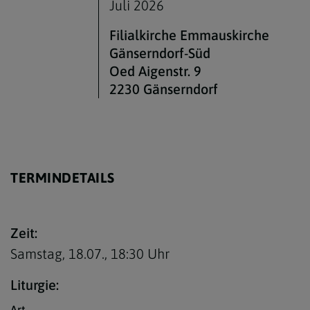
Juli 2026
Bankverbindung
Gotteslob
Filialkirche Emmauskirche
Gänserndorf-Süd
Kanzleizeiten
Schott-Messbuch
Oed Aigenstr. 9
Kirchenbeitragsstelle
PGR - Wahl 2027
2230 Gänserndorf
TERMINDETAILS
Zeit:
Samstag, 18.07.,
18:30 Uhr
Liturgie:
Art