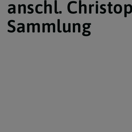
anschl. Christo
Caritas
Sammlung
Kirchenmusik
Seniorenrunde
Freunde der Emmauskirche