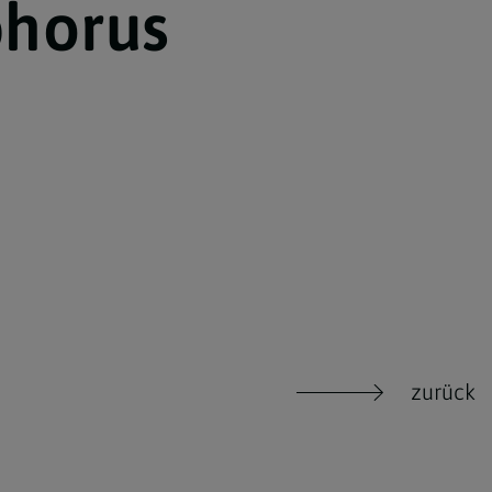
phorus
Krankensalbung
Begräbnis
Wiedereintritt
zurück