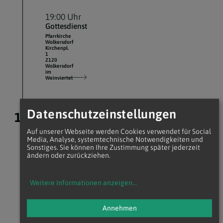
19:00 Uhr
Gottesdienst
Pfarrkirche
Wolkersdorf
Kirchenpl.
1
2120
Wolkersdorf
im
Weinviertel
Datenschutzeinstellungen
11.
August 2026
Auf unserer Webseite werden Cookies verwendet für Social
08:30 Uhr
Media, Analyse, systemtechnische Notwendigkeiten und
Sonstiges. Sie können Ihre Zustimmung später jederzeit
Gottesdienst
ändern oder zurückziehen.
Pfarrkirche
Wolkersdorf
Kirchenpl.
1
Weitere Informationen anzeigen
...
2120
Wolkersdorf
im
Weinviertel
Annehmen