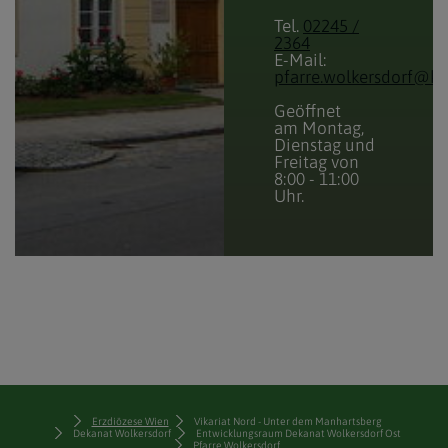
Tel.
02245 /
2364
E-Mail:
pfarre.wolkersdorf@ka
Geöffnet
am Montag,
Dienstag und
Freitag von
8:00 - 11:00
Uhr.
Erzdiözese Wien
Vikariat Nord - Unter dem Manhartsberg
Dekanat Wolkersdorf
Entwicklungsraum Dekanat Wolkersdorf Ost
Pfarre Wolkersdorf