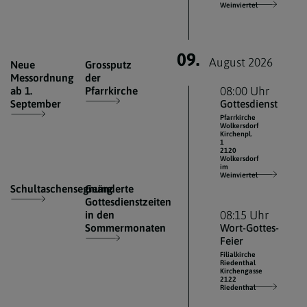
Weinviertel
09.
August 2026
Neue
Grossputz
Messordnung
der
ab 1.
Pfarrkirche
08:00 Uhr
September
Gottesdienst
Pfarrkirche
Wolkersdorf
Kirchenpl.
1
2120
Wolkersdorf
im
Weinviertel
Schultaschensegnung
Geänderte
Gottesdienstzeiten
in den
08:15 Uhr
Sommermonaten
Wort-Gottes-
Feier
Filialkirche
Riedenthal
Kirchengasse
2122
Riedenthal