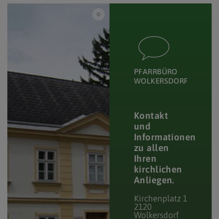
Pfarre Wolkesdorf
PFARRBÜRO
WOLKERSDORF
Kontakt
und
Informationen
zu allen
Ihren
kirchlichen
Anliegen.
Kirchenplatz 1
2120
Wolkersdorf