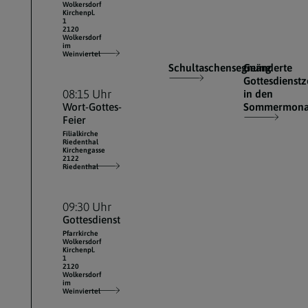
Wolkersdorf
Kirchenpl.
1
2120
Wolkersdorf
im
Weinviertel
Schultaschensegnung
Geänderte
Gottesdienstz
08:15 Uhr
in den
Wort-Gottes-
Sommermona
Feier
Filialkirche
Riedenthal
Kirchengasse
2122
Riedenthal
09:30 Uhr
Gottesdienst
Pfarrkirche
Wolkersdorf
Kirchenpl.
1
2120
Wolkersdorf
im
Weinviertel