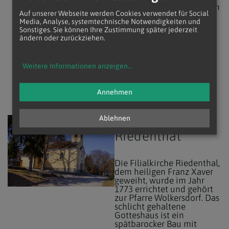
geöffnet und ladet ein zum
Auf unserer Webseite werden Cookies verwendet für Social
Beten und Verweilen.
Media, Analyse, systemtechnische Notwendigkeiten und
Heilige Messen werden
Sonstiges. Sie können Ihre Zustimmung später jederzeit
jeden Sonntag (Früh- und
ändern oder zurückziehen.
Abendmesse) und jeden
Mittwoch (Abendmesse)
gefeiert.)
Weitere Informationen anzeigen
...
Annehmen
Ablehnen
Filialkirche
Fotostudio Semrad
Riedenthal
Die Filialkirche Riedenthal,
dem heiligen Franz Xaver
geweiht, wurde im Jahr
1773 errichtet und gehört
zur Pfarre Wolkersdorf. Das
schlicht gehaltene
Gotteshaus ist ein
spätbarocker Bau mit