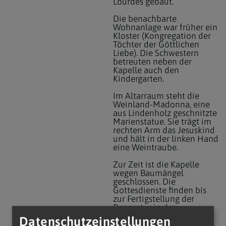
Lourdes gebaut.
Die benachbarte
Wohnanlage war früher ein
Kloster (Kongregation der
Töchter der Göttlichen
Liebe). Die Schwestern
betreuten neben der
Kapelle auch den
Kindergarten.
Im Altarraum steht die
Weinland-Madonna, eine
aus Lindenholz geschnitzte
Marienstatue. Sie trägt im
rechten Arm das Jesuskind
und hält in der linken Hand
eine Weintraube.
Zur Zeit ist die Kapelle
wegen Baumängel
geschlossen. Die
Gottesdienste finden bis
zur Fertigstellung der
Reparatur in der
Pfarrkirche statt.
Datenschutzeinstellungen
(Die Kapelle ist jeden Tag