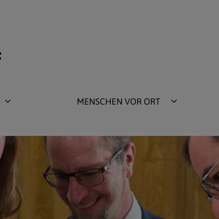
f
MENSCHEN VOR ORT
Pastorales Team
Pfarrgemeinderat
Vermögensverwaltungsrat
Gruppen zum Miteinander
ng
Liturgische Dienste und Ministranten
Erstkommunion und Firmung