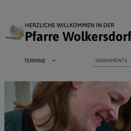
HERZLICHE WILLKOMMEN IN DER
Pfarre Wolkersdor
SAKRAMENTE
TERMINE
Gottesdienste und
Taufe
Veranstaltungen
Erstkommunion
Regelmäßige Gottesdienste
Firmung
Messintentionen
Ehe
Großveranstaltungen
Beichte und Versöhnu
Beichtgelegenheit
Krankensalbung -