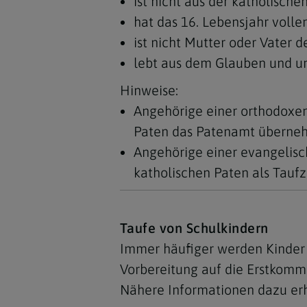
ist nicht aus der katholische
hat das 16. Lebensjahr volle
ist nicht Mutter oder Vater d
lebt aus dem Glauben und unt
Hinweise:
Angehörige einer orthodoxen
Paten das Patenamt überne
Angehörige einer evangelisc
katholischen Paten als Tauf
Taufe von Schulkindern
Immer häufiger werden Kinder 
Vorbereitung auf die Erstkomm
Nähere Informationen dazu erha