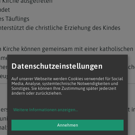
n Kirche ausgetreten
ndet
es Täuflings
erstützt die christliche Erziehung des Kindes
 Kirche können gemeinsam mit einer katholischen 
hmen.
Datenschutzeinstellungen
hen Kirche können gemeinsam mit einer katholisch
zeugen fungieren.
Auf unserer Webseite werden Cookies verwendet für Social
Media, Analyse, systemtechnische Notwendigkeiten und
Sonstiges. Sie können Ihre Zustimmung später jederzeit
ändern oder zurückziehen.
erst im Kindergarten- oder Schulalter getauft, of
Weitere Informationen anzeigen
...
union.
Annehmen
lten Sie in Ihrer Wohnpfarre.