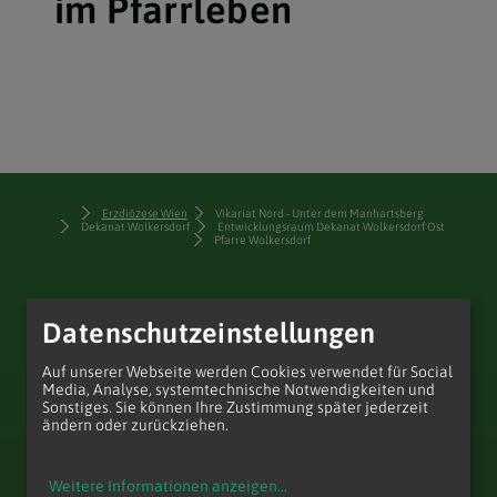
im Pfarrleben
Erzdiözese Wien
Vikariat Nord - Unter dem Manhartsberg
Dekanat Wolkersdorf
Entwicklungsraum Dekanat Wolkersdorf Ost
Pfarre Wolkersdorf
Datenschutzeinstellungen
Auf unserer Webseite werden Cookies verwendet für Social
Media, Analyse, systemtechnische Notwendigkeiten und
Sonstiges. Sie können Ihre Zustimmung später jederzeit
zum Anfang der Seite
ändern oder zurückziehen.
Weitere Informationen anzeigen
...