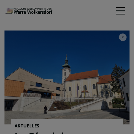
HERZLICHE WILLKOMMEN IN DER
Pfarre Wolkersdorf
Pfarr
AKTUELLES