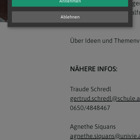
Annehmen
Im Frühjahr gehen wir ger
Walter Mayr am Zentralfr
Ablehnen
Kräuterspaziergang.
Über Ideen und Themenvo
NÄHERE INFOS:
Traude Schredl
gertrud.schredl@schule.a
0650/4848467
Agnethe Siquans
agnethe.siquans@univie.a