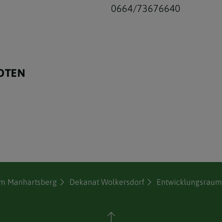
0664/73676640
OTEN
dem Manhartsberg
Dekanat Wolkersdorf
Entwicklungsraum