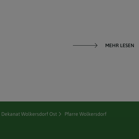
MEHR LESEN
 Dekanat Wolkersdorf Ost
Pfarre Wolkersdorf