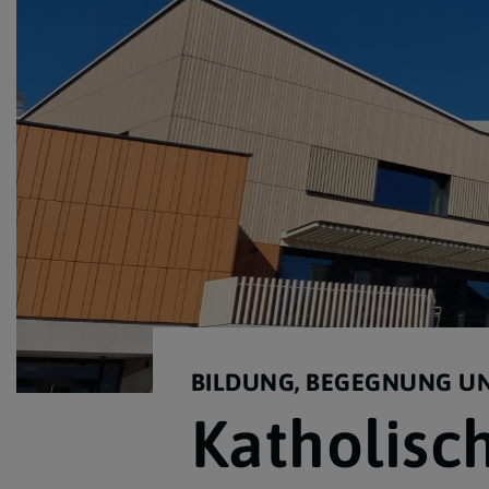
Krankenkommunion
Todesfall - Begräbnis
Wiedereintritt
BILDUNG, BEGEGNUNG U
Katholisc