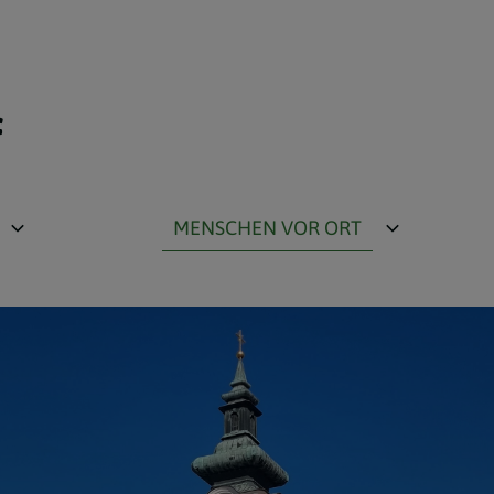
f
MENSCHEN VOR ORT
Pastorales Team
Pfarrgemeinderat
Vermögensverwaltungsrat
Gruppen zum Miteinander
ng
Liturgische Dienste und Ministranten
Erstkommunion und Firmung