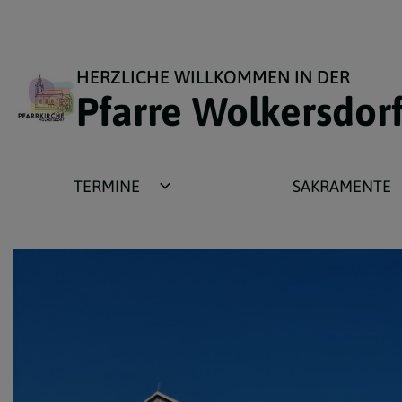
HERZLICHE WILLKOMMEN IN DER
Pfarre Wolkersdor
TERMINE
SAKRAMENTE
Gottesdienste und
Taufe
Veranstaltungen
Erstkommunion
Regelmäßige Gottesdienste
Firmung
Messintentionen
Ehe
Großveranstaltungen
Beichte und Versöhnu
Beichtgelegenheit
Krankensalbung -