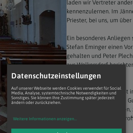
laden wir Vertreter ande
kennenzulernen. Im Jänn
Priester, bei uns, um über
Ein besonderes Anliegen 
Stefan Eminger einen Vor
gehalten und Peter Plech
aus Wolkersdorf berichten
Holzer über Indien.
Datenschutzeinstellungen
Auf unserer Webseite werden Cookies verwendet für Social
Fixpunkt im Fasching ist 
Media, Analyse, systemtechnische Notwendigkeiten und
Sonstiges. Sie können Ihre Zustimmung später jederzeit
Linhart, dieses Jahr mit G
ändern oder zurückziehen.
Auswahl von Kurzfilmen, z
nachdenklich oder betrof
Weitere Informationen anzeigen
...