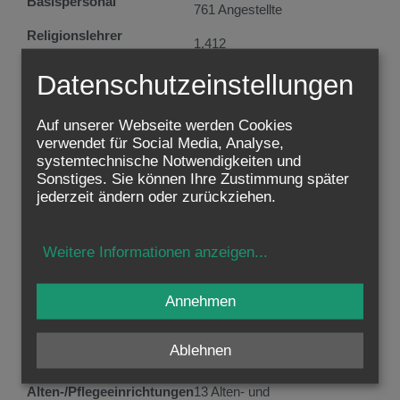
Basispersonal
761 Angestellte
Religionslehrer
1,412
Institution
Datenschutzeinstellungen
Mitarbeiterzahl
Caritas der Erzdiözese
Wien
5,948
Auf unserer Webseite werden Cookies
verwendet für Social Media, Analyse,
Haus der Barmherzigkeit
systemtechnische Notwendigkeiten und
2,013
Sonstiges. Sie können Ihre Zustimmung später
St. Nikolausstiftung
jederzeit ändern oder zurückziehen.
1,250
Schulstiftung
910
Weitere Informationen anzeigen
...
Hochschulstiftung (KPH)
410
Schulen und Kindergärten
Annehmen
in Erzdiözeseträgerschaft
300
Ordensschulen
36 Schulen, 17,981 Schüler
Ablehnen
Ordenskrankenhäuser und
7 Ordenskrankenhäuser und
Alten-/Pflegeeinrichtungen
13 Alten- und