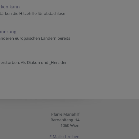
ärken kann
tärken die Hitzehilfe für obdachlose
innerung
 anderen europäischen Ländern bereits
verstorben. Als Diakon und „Herz der
Pfarre Mariahilf
Barnabiteng. 14
1060 Wien
E-Mail schreiben