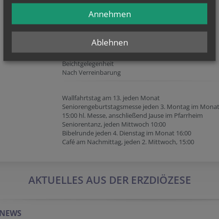
Sa 18:30 hl. Messe
So 10:15 hl. Messe
Annehmen
12:00 hl. Messe in polnischer Sprache
Rosenkranz:
Ablehnen
Rosenkranz täglich 17:50 (außer Mo und Mi)
Beichtgelegenheit
Nach Verreinbarung
Wallfahrtstag am 13. jeden Monat
Seniorengeburtstagsmesse jeden 3. Montag im Monat
15:00 hl. Messe, anschließend Jause im Pfarrheim
Seniorentanz, jeden Mittwoch 10:00
Bibelrunde jeden 4. Dienstag im Monat 16:00
Café am Nachmittag, jeden 2. Mittwoch, 15:00
AKTUELLES AUS DER ERZDIÖZESE
-NEWS