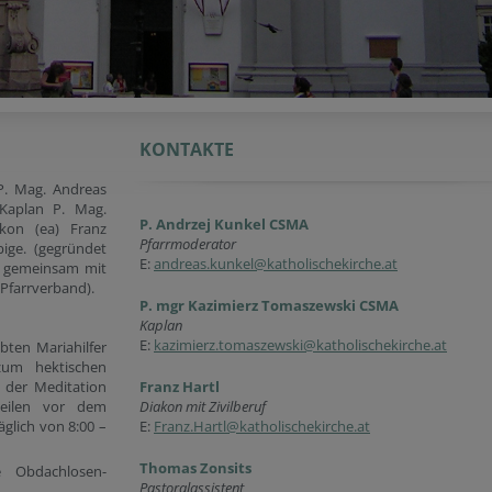
KONTAKTE
 P. Mag. Andreas
Kaplan P. Mag.
P. Andrzej Kunkel CSMA
kon (ea) Franz
Pfarrmoderator
bige. (gegründet
E:
andreas.kunkel@katholischekirche.at
lf gemeinsam mit
 Pfarrverband).
P. mgr Kazimierz Tomaszewski CSMA
Kaplan
E:
kazimierz.tomaszewski@katholischekirche.at
ebten Mariahilfer
zum hektischen
, der Meditation
Franz Hartl
eilen vor dem
Diakon mit Zivilberuf
äglich von 8:00 –
E:
Franz.Hartl@katholischekirche.at
Thomas Zonsits
 Obdachlosen-
Pastoralassistent