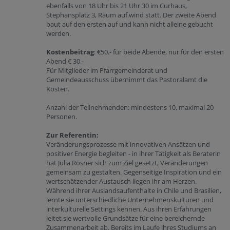
ebenfalls von 18 Uhr bis 21 Uhr 30 im Curhaus,
Stephansplatz 3, Raum auf.wind statt. Der zweite Abend
baut auf den ersten auf und kann nicht alleine gebucht
werden.
Kostenbeitrag
: €50.- für beide Abende, nur für den ersten
Abend € 30.-
Für Mitglieder im Pfarrgemeinderat und
Gemeindeausschuss übernimmt das Pastoralamt die
Kosten.
Anzahl der Teilnehmenden: mindestens 10, maximal 20
Personen.
Zur Referentin:
Veränderungsprozesse mit innovativen Ansätzen und
positiver Energie begleiten - in ihrer Tätigkeit als Beraterin
hat Julia Rösner sich zum Ziel gesetzt, Veränderungen
gemeinsam zu gestalten. Gegenseitige Inspiration und ein
wertschätzender Austausch liegen ihr am Herzen.
Während ihrer Auslandsaufenthalte in Chile und Brasilien,
lernte sie unterschiedliche Unternehmenskulturen und
interkulturelle Settings kennen. Aus ihren Erfahrungen
leitet sie wertvolle Grundsätze für eine bereichernde
Zusammenarbeit ab. Bereits im Laufe ihres Studiums an