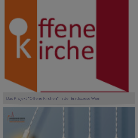
Das Projekt "Offene Kirchen" in der Erzdiözese Wien.