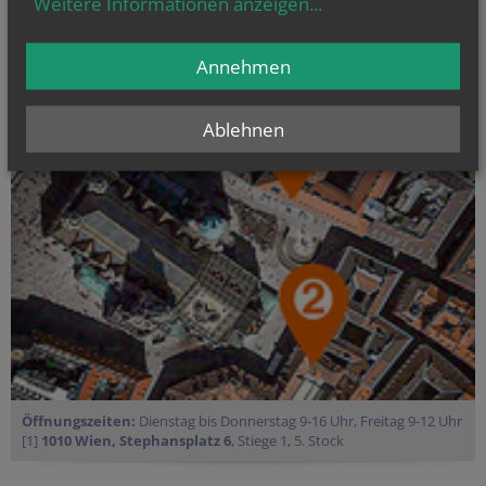
Weitere Informationen anzeigen
...
PfarrCaritas und Nächstenhilfe
Kirchenmusik
Annehmen
Ablehnen
Öffnungszeiten:
Dienstag bis Donnerstag 9-16 Uhr, Freitag 9-12 Uhr
[1]
1010 Wien, Stephansplatz 6
, Stiege 1, 5. Stock