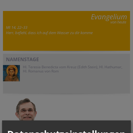
Evangelium
von heute
Mt 14, 22–33
Herr, befiehl, dass ich auf dem Wasser zu dir komme
NAMENSTAGE
Hl. Teresia Benedicta vom Kreuz (Edith Stein), Hl. Hathumar,
Hl. Romanus von Rom