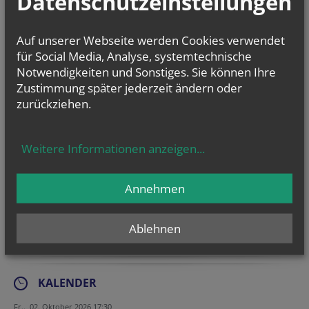
Datenschutzeinstellungen
ERZBISCHOF
GRÜNWIDL
Auf unserer Webseite werden Cookies verwendet
für Social Media, Analyse, systemtechnische
Notwendigkeiten und Sonstiges. Sie können Ihre
Zustimmung später jederzeit ändern oder
NEWSLETTER
zurückziehen.
Tracking ID
URL
Company website
Homepage
Homepage
Verification code
Security token
Geben Sie bitte Ihre E-Mail Adresse ein
Weitere Informationen anzeigen
...
Ich stimme der
Datenverarbeitung
zu.
*
Annehmen
Ich habe die
Informationen zum Datenschutz
gelesen.
*
Ablehnen
Secondary phone
Secondary phone
Tracking ID
Homepage
Fax
Verification code
Reference
KALENDER
Fr.., 02. Oktober 2026 17:30