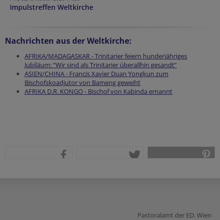
Impulstreffen Weltkirche
Nachrichten aus der Weltkirche:
AFRIKA/MADAGASKAR - Trinitarier feiern hunderjähriges
Jubiläum: “Wir sind als Trinitarier überallhin gesandt”
ASIEN/CHINA - Francis Xavier Duan Yongkun zum
Bischofskoadjutor von Bameng geweiht
AFRIKA D.R. KONGO - Bischof von Kabinda ernannt
teilen
tweet
pin it
Pastoralamt der ED. Wien