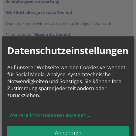
Schöpfungsverantwortung
Weil Gott alles gut erschaffen hat
Damit bekennen wir uns zu einem nachhaltigen Lebensstil ...
>> zu unserem
Mission Statement
Datenschutzeinstellungen
Auf unserer Webseite werden Cookies verwendet
für Social Media, Analyse, systemtechnische
Notwendigkeiten und Sonstiges. Sie können Ihre
Zustimmung später jederzeit ändern oder
zurückziehen.
NEWSLETTER
Security token
URL
Reference
Session ID
Security token
Security token
Geben Sie bitte Ihre E-Mail Adresse ein
Weitere Informationen anzeigen
...
Annehmen
Ich stimme der
Datenverarbeitung
zu.
*