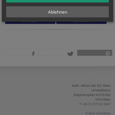
Ich habe die
Informationen zum Datenschutz
gelesen.
*
Ablehnen
Security token
Website
Website
teilen
tweet
pin it
Kath. Aktion der ED. Wien
Umweltbüro
Stephansplatz 6/3/5/542
1010 Wien
T
+43 (1) 515 52-3347
E-Mail schreiben