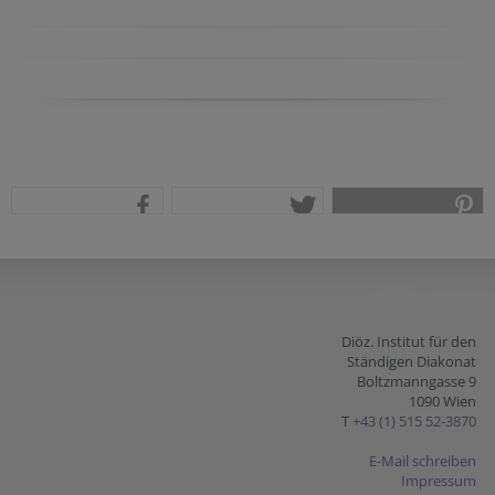
teilen
tweet
pin it
Diöz. Institut für den
Ständigen Diakonat
Boltzmanngasse 9
1090 Wien
T
+43 (1) 515 52-3870
E-Mail schreiben
Impressum