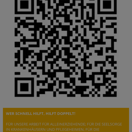
WER SCHNELL HILFT, HILFT DOPPELT!
FÜR UNSERE ARBEIT FÜR ALLEINERZIEHENDE; FÜR DIE SEELSORGE
IN KRANKENHÄUSERN UND PFLEGEHEIMEN, FÜR DIE