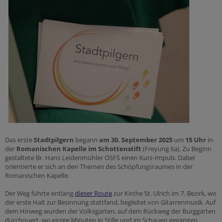
Das erste
Stadtpilgern
begann
am 30. September 2025
um
15 Uhr
in
der
Romanischen Kapelle im Schottenstift
(Freyung 6a). Zu Beginn
gestaltete Br. Hans Leidenmühler OSFS einen Kurz-Impuls. Dabei
orientierte er sich an den Themen des Schöpfungsraumes in der
Romanischen Kapelle.
Der Weg führte entlang
dieser Route
zur Kirche St. Ulrich im 7. Bezirk, wo
der erste Halt zur Besinnung stattfand, begleitet von Gitarrenmusik. Auf
dem Hinweg wurden der Volksgarten, auf dem Rückweg der Burggarten
durchquert, wo einige Minuten in Stille und im Schauen gegangen