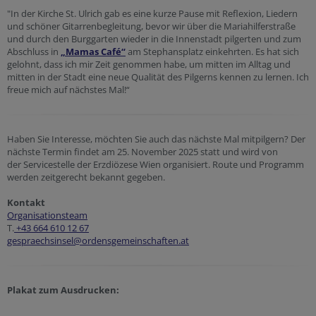
"In der Kirche St. Ulrich gab es eine kurze Pause mit Reflexion, Liedern
und schöner Gitarrenbegleitung, bevor wir über die Mariahilferstraße
und durch den Burggarten wieder in die Innenstadt pilgerten und zum
Abschluss in
„Mamas Café“
am Stephansplatz einkehrten. Es hat sich
gelohnt, dass ich mir Zeit genommen habe, um mitten im Alltag und
mitten in der Stadt eine neue Qualität des Pilgerns kennen zu lernen. Ich
freue mich auf nächstes Mal!“
Haben Sie Interesse, möchten Sie auch das nächste Mal mitpilgern? Der
nächste Termin findet am 25. November 2025 statt und wird von
der Servicestelle der Erzdiözese Wien organisiert. Route und Programm
werden zeitgerecht bekannt gegeben.
Kontakt
Organisationsteam
T.
+43 664 610 12
67
gespraechsinsel@ordensgemeinschaften.at
Plakat zum Ausdrucken: