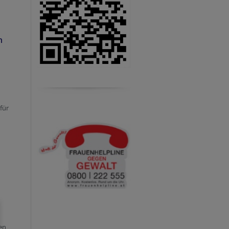
n
für
en