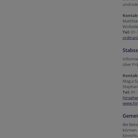
und/ode
Kontak
Matthias
Wollzeil
Tel:
01- 
ordinar
Stabss
Informie
über Prä
Kontak
Mag.a S
Stephans
Tel:
01- 
hinsehe
www.hin
Gemei
Bei Bek
können 
Einricht