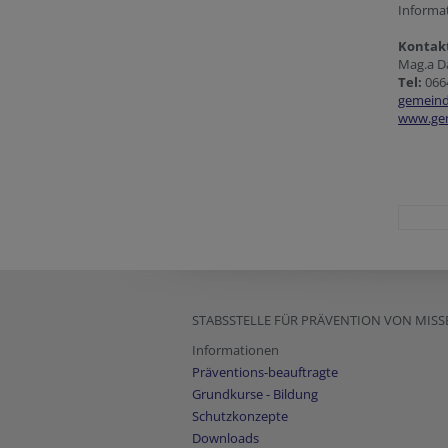
Informat
Kontak
Mag.a 
Tel:
066
gemeind
www.gem
STABSSTELLE FÜR PRÄVENTION VON MISS
Informationen
Präventions-beauftragte
Grundkurse - Bildung
Schutzkonzepte
Downloads