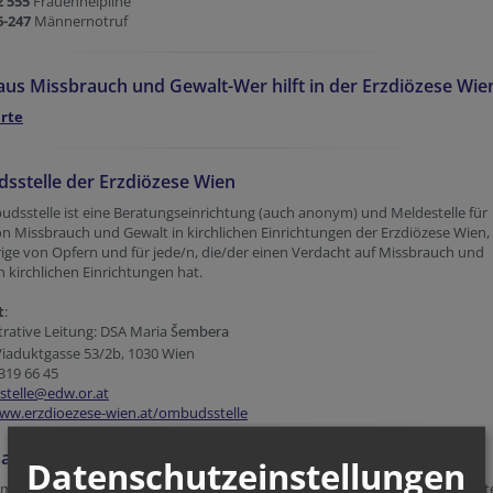
2 555
Frauenhelpline
6-247
Männernotruf
us Missbrauch und Gewalt-Wer hilft in der Erzdiözese Wie
rte
stelle der Erzdiözese Wien
dsstelle ist eine Beratungseinrichtung (auch anonym) und Meldestelle für
n Missbrauch und Gewalt in kirchlichen Einrichtungen der Erzdiözese Wien, 
ge von Opfern und für jede/n, die/der einen Verdacht auf Missbrauch und
n kirchlichen Einrichtungen hat.
t
:
rative Leitung: DSA Maria
Šembera
Viaduktgasse 53/2b, 1030 Wien
319 66 45
telle@edw.or.at
www.erzdioezese-wien.at/ombudsstelle
sane Kommission
Datenschutzeinstellungen
ission berät den Bischof über die weitere Vorgehensweise bei Beschuldigt