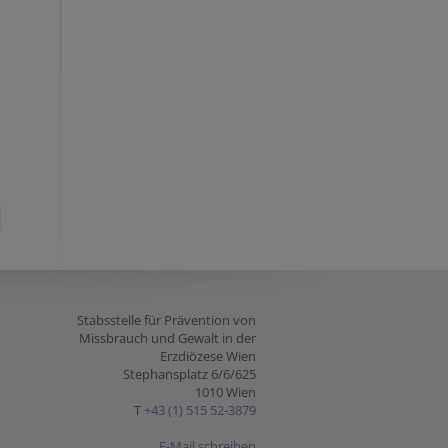
Stabsstelle für Prävention von
Missbrauch und Gewalt in der
Erzdiözese Wien
Stephansplatz 6/6/625
1010 Wien
T
+43 (1) 515 52-3879
E-Mail schreiben