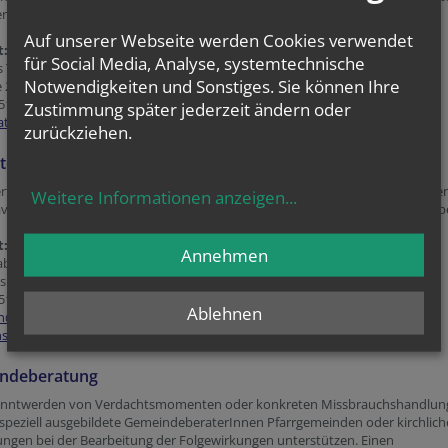
r TäterInnen.
Auf unserer Webseite werden Cookies verwendet
t:
für Social Media, Analyse, systemtechnische
 Theil
Notwendigkeiten und Sonstiges. Sie können Ihre
e 2, 1010 Wien
51552-3340
Zustimmung später jederzeit ändern oder
iat@edw.or.at
zurückziehen.
telle für Prävention von Missbrauch und Gewalt
rt und berät alle MitarbeiterInnen aller Einrichtungen in der Erzdiözese Wie
Weitere Informationen anzeigen
...
vention von Missbrauch und Gewalt und unterstützt in der Präventionsarbe
t:
Annehmen
abine Ruppert
platz 6/5/515, 1010 Wien
51552-3879; 0664-51552-43
Ablehnen
n@edw.or.at
sehen.at
ndeberatung
anntwerden von Verdachtsmomenten oder konkreten Missbrauchshandlun
speziell ausgebildete GemeindeberaterInnen Pfarrgemeinden oder kirchlich
ungen bei der Bearbeitung der Folgewirkungen unterstützen. Einen