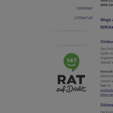
0800-22
0800-24
CHRONIK
LITERATUR
Wege a
EDW-Ka
Ombuds
Die Ombu
Opfer vo
Angehöri
Gewalt i
Kontak
Administ
Untere 
Tel:
01- 
ombudss
http://
Diöze
Die Komm