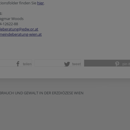
ionsfolder finden Sie
hier
.
t:
Dagmar Woods
4-12622-88
eberatung@edw.or.at
eindeberatung-wien.at
teilen
tweet
pin it
BRAUCH UND GEWALT IN DER ERZDIÖZESE WIEN