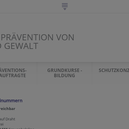
R PRÄVENTION VON
D GEWALT
ÄVENTIONS-
GRUNDKURSE -
SCHUTZKONZ
AUFTRAGTE
BILDUNG
llnummern
rreichbar
auf Draht
zei