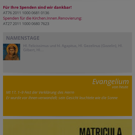
Für Ihre Spenden sind wir dankbar!
AT76 2011 1000 0681 0136
Spenden für die Kirchen.Innen.Renovierung:
AT27 2011 1000 0680 7623
NAMENSTAGE
Hl. Felicissimus und hl. Agapitus, Hl. Gezelinus (Gozelin), Hl.
Gilbert, Hl....
Evangelium
von heute
Mt 17, 1–9 Fest der Verklärung des Herrn
Er wurde vor ihnen verwandelt; sein Gesicht leuchtete wie die Sonne