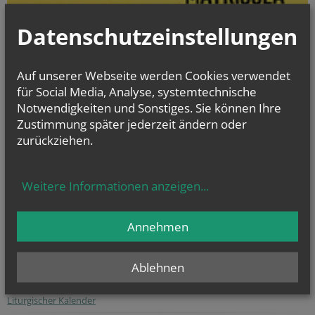
Datenschutzeinstellungen
Auf unserer Webseite werden Cookies verwendet
für Social Media, Analyse, systemtechnische
Notwendigkeiten und Sonstiges. Sie können Ihre
Zustimmung später jederzeit ändern oder
zurückziehen.
Die digitalisierten Matrikenbücher vom Beginn der jeweiligen
Weitere Informationen anzeigen
...
Matrikenführung an bis einschließlich 1938 können online kostenlos
und jederzeit eingesehen werden.
Annehmen
gottesdienst.at
Stundenbuch Online
Ablehnen
(tägliche liturgische Texte)
Liturgischer Kalender