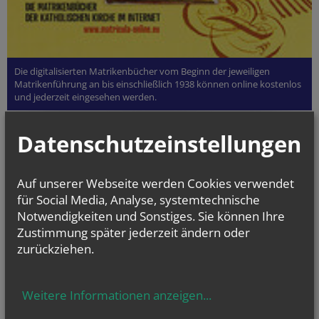
Die digitalisierten Matrikenbücher vom Beginn der jeweiligen
Matrikenführung an bis einschließlich 1938 können online kostenlos
und jederzeit eingesehen werden.
Datenschutzeinstellungen
gottesdienst.at
Stundenbuch Online
(tägliche liturgische Texte)
Auf unserer Webseite werden Cookies verwendet
für Social Media, Analyse, systemtechnische
Liturgischer Kalender
Notwendigkeiten und Sonstiges. Sie können Ihre
Telefonseelsorge
Zustimmung später jederzeit ändern oder
zurückziehen.
Gesprächsinsel
Priesternotrufnummer:
0800 100 252 1
Weitere Informationen anzeigen
...