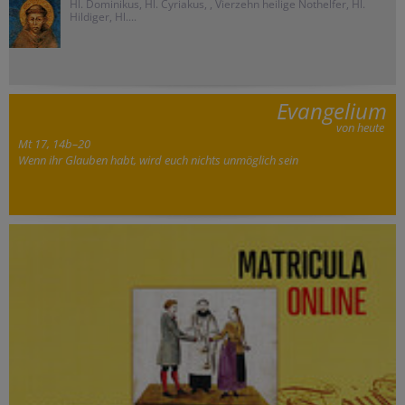
Hl. Dominikus, Hl. Cyriakus, , Vierzehn heilige Nothelfer, Hl.
Hildiger, Hl....
Evangelium
von heute
Mt 17, 14b–20
Wenn ihr Glauben habt, wird euch nichts unmöglich sein