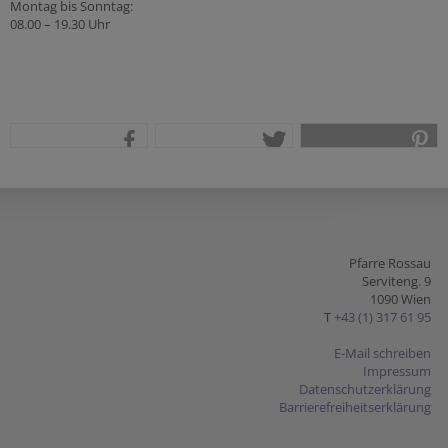
Montag bis Sonntag:
08.00 – 19.30 Uhr
teilen
tweet
pin it
Pfarre Rossau
Serviteng. 9
1090 Wien
T
+43 (1) 317 61 95
E-Mail schreiben
Impressum
Datenschutzerklärung
Barrierefreiheitserklärung