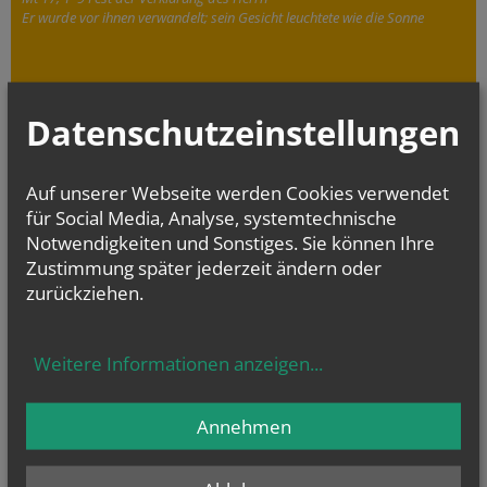
Er wurde vor ihnen verwandelt; sein Gesicht leuchtete wie die Sonne
Datenschutzeinstellungen
Auf unserer Webseite werden Cookies verwendet
für Social Media, Analyse, systemtechnische
Notwendigkeiten und Sonstiges. Sie können Ihre
Zustimmung später jederzeit ändern oder
zurückziehen.
Weitere Informationen anzeigen
...
Die digitalisierten Matrikenbücher vom Beginn der jeweiligen
Annehmen
Matrikenführung an bis einschließlich 1938 können online kostenlos
und jederzeit eingesehen werden.