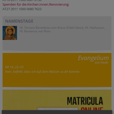
Spenden für die Kirchen.Innen.Renovierung:
AT27 2011 1000 0680 7623
NAMENSTAGE
Hl. Teresia Benedicta vom Kreuz (Edith Stein), Hl. Hathumar,
Hl. Romanus von Rom
Evangelium
von heute
Mt 14, 22–33
Herr, befiehl, dass ich auf dem Wasser zu dir komme