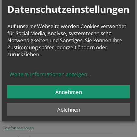
Datenschutzeinstellungen
Auf unserer Webseite werden Cookies verwendet
für Social Media, Analyse, systemtechnische
Notwendigkeiten und Sonstiges. Sie können Ihre
Zustimmung später jederzeit ändern oder
zurückziehen.
Die digitalisierten Matrikenbücher vom Beginn der jeweiligen
Matrikenführung an bis einschließlich 1938 können online kostenlos
Weitere Informationen anzeigen
...
und jederzeit eingesehen werden.
Annehmen
gottesdienst.at
Stundenbuch Online
(tägliche liturgische Texte)
Ablehnen
Liturgischer Kalender
Telefonseelsorge